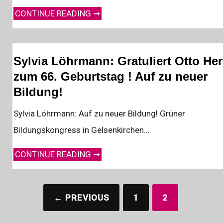
BILDUNGSEXPEDITION IN LEIPZIG (2009)
CONTINUE READING ➞
Sylvia Löhrmann: Gratuliert Otto Her
zum 66. Geburtstag ! Auf zu neuer
Bildung!
Sylvia Löhrmann: Auf zu neuer Bildung! Grüner
Bildungskongress in Gelsenkirchen…
SYLVIA LÖHRMANN: GRATULIERT OTTO HERZ ZUM 66. GEBURTSTAG ! AUF ZU NEUER BILDUNG!
CONTINUE READING ➞
Beitragsnavigation
← PREVIOUS
1
2