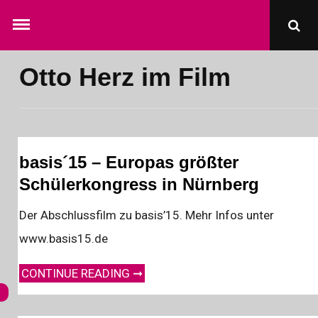
Skip
Ope
to
Sear
content
Pop
Otto Herz im Film
basis´15 – Europas größter
Schülerkongress in Nürnberg
Der Abschlussfilm zu basis’15. Mehr Infos unter
www.basis15.de
BASIS´15 – EUROPAS GRÖSSTER SCHÜLERKONGRESS IN NÜRNBERG
CONTINUE READING ➞