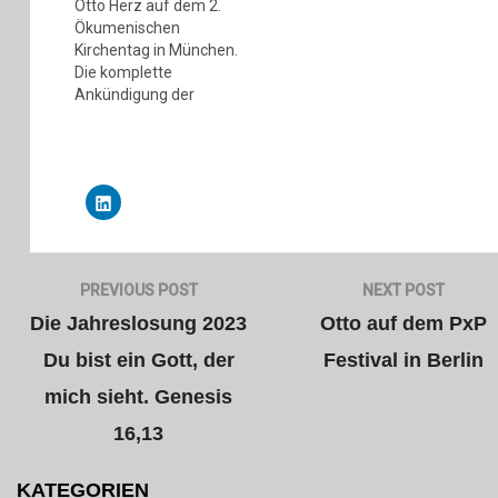
e
Otto Herz auf dem 2.
i
Ökumenischen
l
e
Kirchentag in München.
n
(
Die komplette
W
Ankündigung der
i
r
Veranstaltung hier
d
i
n
n
e
u
Klick,
e
um
m
auf
F
LinkedIn
e
zu
n
teilen
s
(Wird
t
Beitragsnavigation
PREVIOUS POST
NEXT POST
in
e
neuem
r
Fenster
Die Jahreslosung 2023
Otto auf dem PxP
g
geöffnet)
e
ö
Du bist ein Gott, der
Festival in Berlin
f
f
n
mich sieht. Genesis
e
t
)
16,13
KATEGORIEN