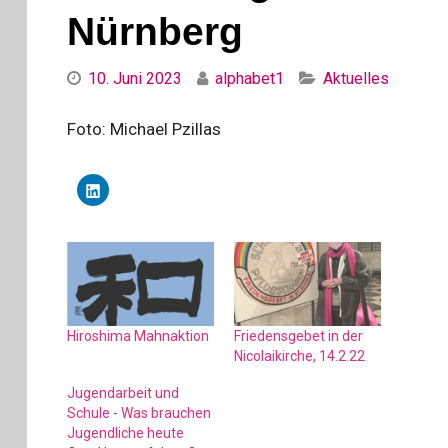
Nürnberg
Categories
10. Juni 2023
alphabet1
Aktuelles
Foto: Michael Pzillas
K
l
i
c
k
,
u
m
a
u
f
L
i
Hiroshima Mahnaktion
Friedensgebet in der
n
k
Nicolaikirche, 14.2.22
e
d
I
Jugendarbeit und
n
Schule - Was brauchen
z
u
Jugendliche heute
t