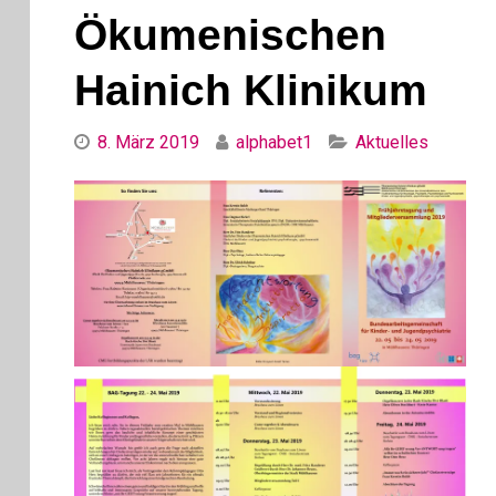
Ökumenischen
Hainich Klinikum
Categories
8. März 2019
alphabet1
Aktuelles