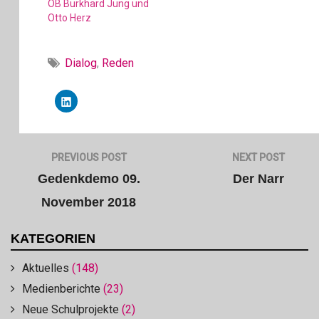
(
OB Burkhard Jung und
W
Otto Herz
i
r
d
i
n
n
Dialog
,
Reden
e
u
e
m
Klick,
F
um
e
auf
n
LinkedIn
s
zu
t
teilen
e
(Wird
Beitragsnavigation
r
PREVIOUS POST
NEXT POST
in
g
neuem
e
Fenster
Gedenkdemo 09.
Der Narr
ö
geöffnet)
f
f
November 2018
n
e
t
)
KATEGORIEN
Aktuelles
(148)
Medienberichte
(23)
Neue Schulprojekte
(2)