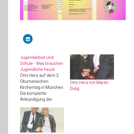
K
l
i
c
k
,
Jugendarbeit und
u
m
Schule - Was brauchen
a
Jugendliche heute
u
f
Otto Herz auf dem 2.
L
i
Ökumenischen
Otto Herz mit Martin
n
Kirchentag in München.
k
Dulig
e
Die komplette
d
I
Ankündigung der
n
Veranstaltung hier
z
u
t
e
i
l
e
n