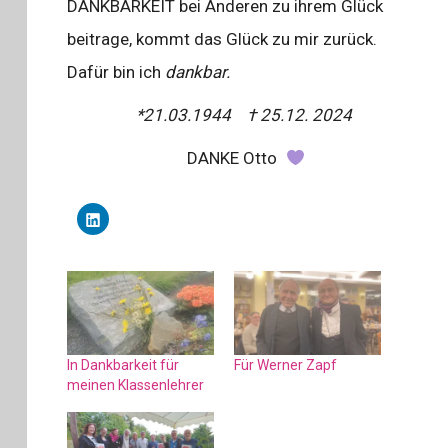
DANKBARKEIT bei Anderen zu ihrem Glück
beitrage, kommt das Glück zu mir zurück.
Dafür bin ich
dankbar.
*21.03.1944 † 25.12. 2024
DANKE Otto
K
l
i
c
k
,
u
m
a
u
f
L
i
In Dankbarkeit für
Für Werner Zapf
n
k
meinen Klassenlehrer
e
d
I
n
z